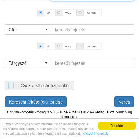
és
vagy
de nem
Cím
és
vagy
de nem
Tárgyszó
Csak a kölcsönözhetőket
Keresési feltétel(ek) törlése
Corvina könyvtári katalógus v11.2.11-SNAPSHOT
© 2024
Monguz kft.
Minden jog
fenntartva.
Ezen a webhelyen sütiket használunk az oldalak megfelelő
Rendben
működése érdekében. A sütik tárolására vonatkozó beállítások
megváltoztatása nélkül, ön elfogadja a használatukat.
További információ
.