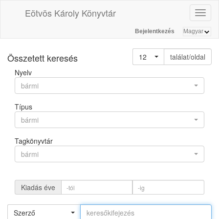
Eötvös Károly Könyvtár
Toggl
naviga
Bejelentkezés
Összetett keresés
12
találat/oldal
Nyelv
bármi
Típus
bármi
Tagkönyvtár
bármi
Kiadás éve
Szerző