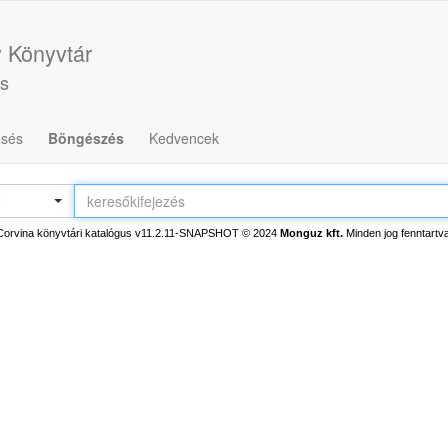
y Könyvtár
us
esés
Böngészés
Kedvencek
ő
Corvina könyvtári katalógus v11.2.11-SNAPSHOT
© 2024
Monguz kft.
Minden jog fenntartva