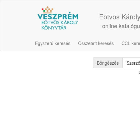
Eötvös Károl
online katalóg
Egyszerű keresés
Összetett keresés
CCL ker
Böngészés
Szerz